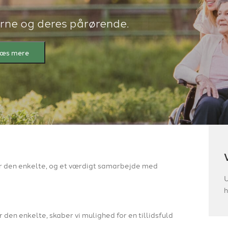
ne og deres pårørende.
æs mere
or den enkelte, og et værdigt samarbejde med
U
h
en enkelte, skaber vi mulighed for en tillidsfuld