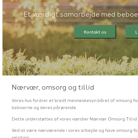
Et værdigt samarbejde med beboer
Kontakt os
L
Nærvær, omsorg og tillid
Vores hus fordrer et bredt menneskesyn båret af omsorg f
beboerne og deres pårørende.
Dette understøttes af vores værdier Nærvær Omsorg Tillid
Ved at være nærværende i vores arbejde og have omsorg for d
relation.