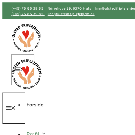
Hop
(+45) 75 85 39 85
Nørrehave 19, 9370 Hals
knn@ulstedfriplejehje
til
(+45) 75 85 39 85
knn@ulstedfriplejehjem.dk
indhold
Menu
Forside
Menu
Profil